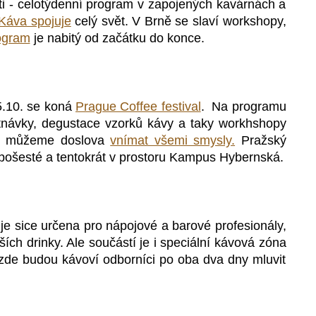
ti - celotýdenní program v zapojených kavárnách a
Káva spojuje
celý svět.
V
Brně se slaví workshopy,
ogram
je nabitý od začátku do konce.
5.10.
se koná
Prague Coffee festival
. Na programu
tnávky, degustace vzorků kávy a taky workhshopy
u můžeme doslova
vnímat všemi smysly.
Pražský
ž pošesté a tentokrát v prostoru Kampus Hybernská.
je sice určena pro nápojové a barové profesionály,
ších drinky. Ale součástí je i speciální kávová zóna
 zde budou kávoví odborníci po oba dva dny mluvit