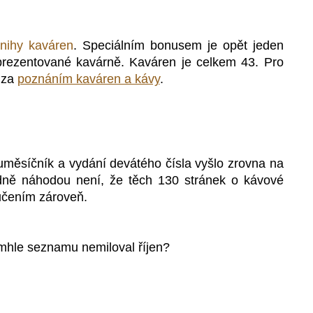
nihy kaváren
.
Speciálním bonusem je opět jeden
prezentované
kavárně. Kaváren je celkem 43.
Pro
 za
poznáním kaváren a kávy
.
uměsíčník a
vydání devátého čísla vyšlo zrovna na
ně náhodou není, že těch
130 stránek o kávové
učením zároveň.
mhle seznamu nemiloval říjen?