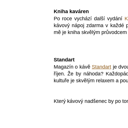
Kniha kaváren
Po roce vychází další vydání
K
kávový nápoj zdarma v každé 
mě je kniha skvělým průvodcem
Standart
Magazín o kávě
Standart
je dvo
říjen.
Že by náhoda? Každopád
kultuře je skvělým relaxem a po
Který kávový nadšenec by po to