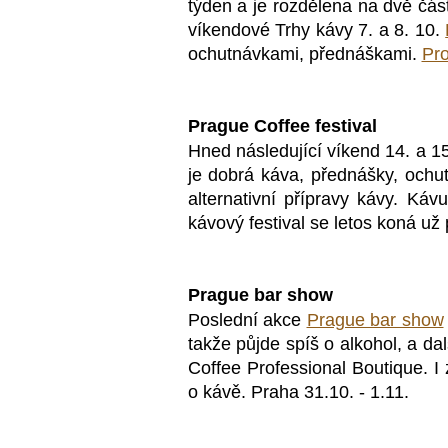
týden a je rozdělena na dvě čás
víkendové Trhy kávy 7. a 8. 10.
ochutnávkami, přednáškami.
Pr
Prague Coffee festival
Hned následující víkend
14. a 1
je
dobrá káva, přednášky, ochu
alternativní přípravy kávy. K
áv
k
ávový festival se letos koná u
Prague bar show
Poslední akce
Prague bar show
takže půjde spíš o alkohol, a dal
Coffee Professional Boutique. I
o kávě. Praha 31.10. - 1.11.