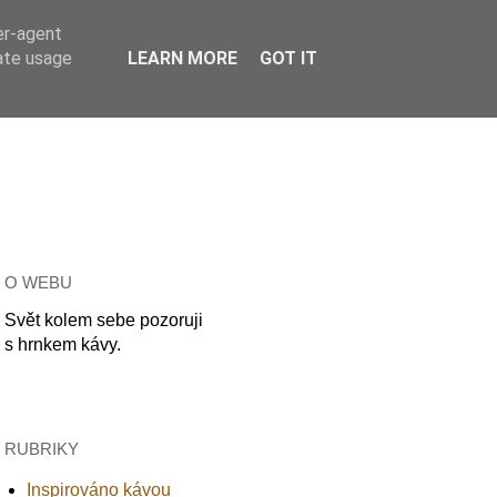
er-agent
rate usage
LEARN MORE
GOT IT
O WEBU
Svět kolem sebe pozoruji
s hrnkem kávy.
RUBRIKY
Inspirováno kávou