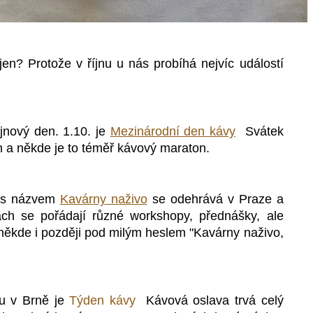
jen? Protože v říjnu u nás probíhá nejvíc událostí
íjnový den. 1.10. je
Mezinárodní den kávy
Svátek
h a někde je to téměř kávový maraton.
a s názvem
Kavárny naživo
se odehrává
v Praze a
ch se pořádají různé workshopy, přednášky, ale
někde i později
pod milým heslem "Kavárny naživo,
u v
Brně je
Týden kávy
Kávová oslava trvá celý