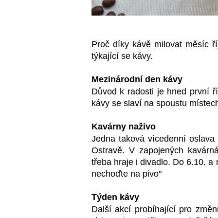
Proč díky kávě milovat měsíc ří
týkající se kávy.
Mezinárodní den kávy
Důvod k radosti je hned první ř
kávy se slaví na spoustu místec
Kavárny naživo
Jedna taková vícedenní oslav
Ostravě.
V zapojených kavárná
třeba hraje i divadlo.
Do 6.10. a 
nechoďte na pivo"
Týden kávy
Další akcí probíhající pro změn