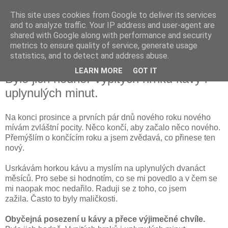
This site uses cookies from Google to deliver its services
KAFE STORY
and to analyze traffic. Your IP address and user-agent are
shared with Google along with performance and security
metrics to ensure quality of service, generate usage
Blog a kávě a inspiraci.
statistics, and to detect and address abuse.
LEARN MORE
GOT IT
Bylo jich hodně. Vypitých hrnků kávy i
uplynulých minut.
Na konci prosince a prvních pár dnů nového roku nového
mívám zvláštní pocity. Něco končí, aby začalo něco nového.
Přemýšlím o končícím roku a jsem zvědavá, co přinese ten
nový.
Usrkávám horkou kávu a myslím na uplynulých dvanáct
měsíců. Pro sebe si hodnotím, co se mi povedlo a v čem se
mi naopak moc nedařilo. Raduji se z toho, co jsem
zažila. Často to byly maličkosti.
Ob
yčejná posezení u kávy a přece výjimečné chvíle.