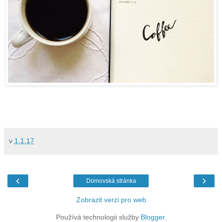
v
1.1.17
‹
›
Domovská stránka
Zobrazit verzi pro web
Používá technologii služby
Blogger
.