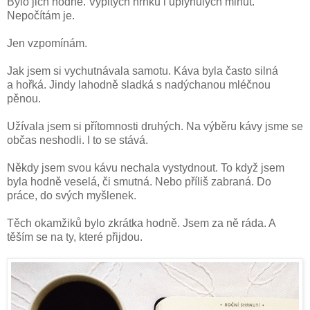
Bylo jich hodně. Vypitých hrnků i uplynulých minut.
Nepočítám je.
Jen vzpomínám.
Jak jsem si vychutnávala samotu. Káva byla často silná
a hořká. Jindy lahodně sladká s nadýchanou mléčnou
pěnou.
Užívala jsem si přítomnosti druhých. Na výběru kávy jsme se
občas neshodli. I to se stává.
Někdy jsem svou kávu nechala vystydnout. To když jsem
byla hodně veselá, či smutná. Nebo příliš zabraná. Do
práce, do svých myšlenek.
Těch okamžiků bylo zkrátka hodně. Jsem za ně ráda. A
těším se na ty, které přijdou.